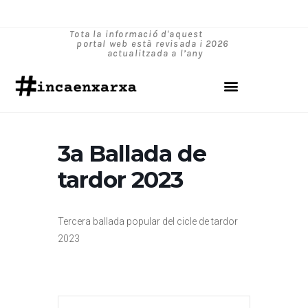
Tota la informació d'aquest
portal web està revisada i
2026
actualitzada a l’any
3a Ballada de
tardor 2023
Tercera ballada popular del cicle de tardor
2023