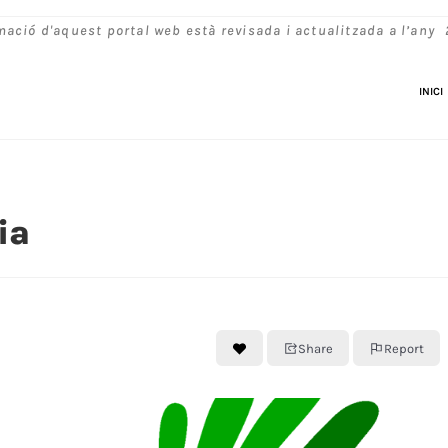
mació d'aquest portal web està revisada i actualitzada a l’any
INICI
ia
Share
Report