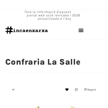
Tota la informació d'aquest
portal web està revisada i
2026
actualitzada a l’any
Confraria La Salle
Report