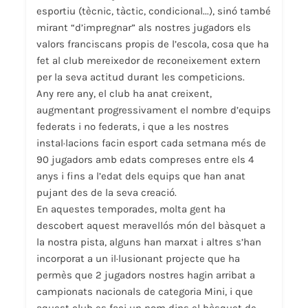
esportiu (tècnic, tàctic, condicional...), sinó també
mirant “d’impregnar” als nostres jugadors els
valors franciscans propis de l’escola, cosa que ha
fet al club mereixedor de reconeixement extern
per la seva actitud durant les competicions.
Any rere any, el club ha anat creixent,
augmentant progressivament el nombre d’equips
federats i no federats, i que a les nostres
instal·lacions facin esport cada setmana més de
90 jugadors amb edats compreses entre els 4
anys i fins a l’edat dels equips que han anat
pujant des de la seva creació.
En aquestes temporades, molta gent ha
descobert aquest meravellós món del bàsquet a
la nostra pista, alguns han marxat i altres s’han
incorporat a un il·lusionant projecte que ha
permès que 2 jugadors nostres hagin arribat a
campionats nacionals de categoria Mini, i que
aquest club es faci un nom dins el bàsquet de