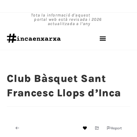
Tota la informació d'aquest
portal web està revisada i
2026
actualitzada a l’any
Club Bàsquet Sant
Francesc Llops d’Inca
Report