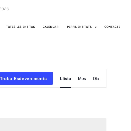
2026
TOTES LES ENTITAS
CALENDARI
PERFIL ENTITATS
CONTACTE
N
Troba Esdeveniments
Llista
Mes
Dia
a
v
e
g
a
c
i