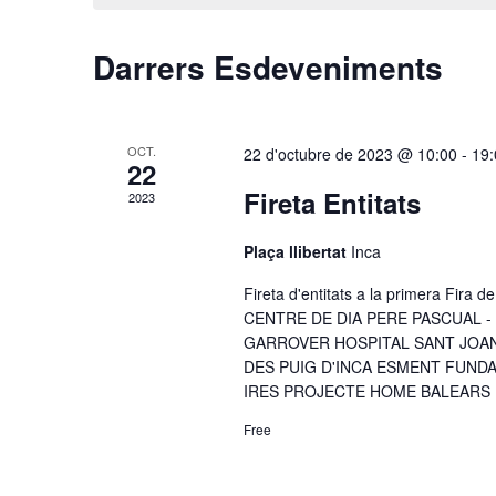
e
u
ó
c
l
Darrers Esdeveniments
v
c
a
i
i
p
s
o
a
u
n
OCT.
r
22 d'octubre de 2023 @ 10:00
-
19:
22
a
a
a
Fireta Entitats
2023
u
u
l
n
l
i
Plaça llibertat
Inca
a
a
c
d
c
Fireta d'entitats a la primera Fi
e
a
CENTRE DE DIA PERE PASCUAL 
l
r
GARROVER HOSPITAL SANT JOAN
t
a
DES PUIG D'INCA ESMENT FUND
c
a
u
IRES PROJECTE HOME BALEARS 
a
.
.
d
C
Free
e
'
r
E